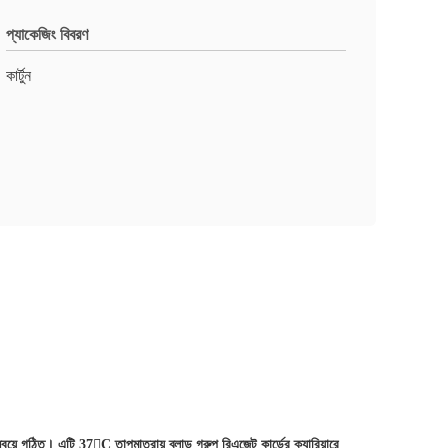
প্যাকেজিং বিবরণ
কার্টুন
মন্বয়ে গঠিত। এটি 37

C তাপমাত্রায় ব্লাড গ্রুপ রিএজেন্ট কার্ডের ক্যারিয়ারে