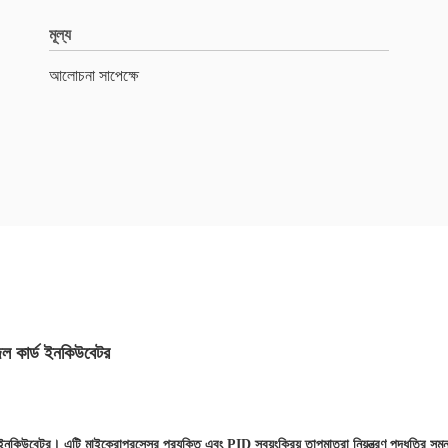
মূল্য
আলোচনা সাপেক্ষে
জেল কার্ড ইনকিউবেটর
ইনকিউবেটর। এটি মাইক্রোপ্রসেসর প্রযুক্তি এবং PID স্বয়ংক্রিয় তাপমাত্রা নিয়ন্ত্রণ পদ্ধতির স