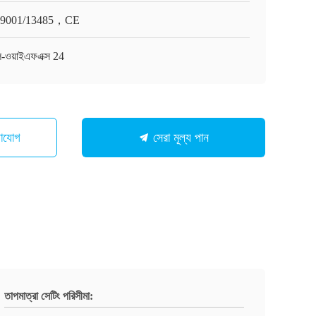
O9001/13485，CE
-ওয়াইএফএক্স 24
গাযোগ
সেরা মূল্য পান
তাপমাত্রা সেটিং পরিসীমা: