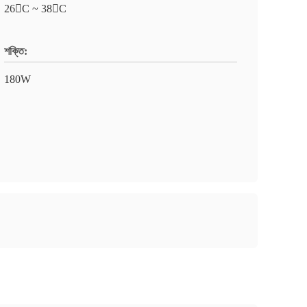
26C ~ 38C
শক্তি:
180W