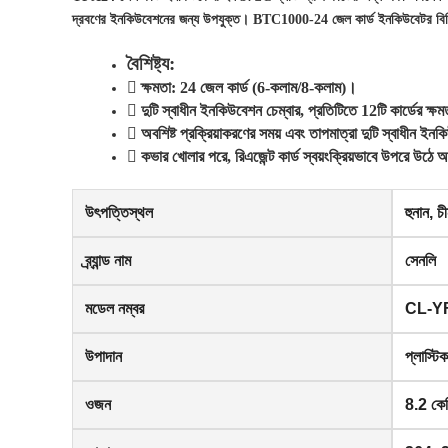
দ্রবণের ইনকিউবেশনের জন্য উপযুক্ত। BTC1000-24 জেল কার্ড ইনকিউবেটর বিভিন
বৈশিষ্ট্য:

ক্ষমতা: 24 জেল কার্ড (6-কলাম/8-কলাম)।

দুটি স্বাধীন ইনকিউবেশন চেম্বার, প্রতিটিতে 12টি কার্ডের ক্ষ

অবশিষ্ট প্রক্রিয়াকরণের সময় এবং তাপমাত্রা দুটি স্বাধীন 

কভার খোলার পরে, রিএজেন্ট কার্ড স্বয়ংক্রিয়ভাবে উপরে উঠে
উৎপত্তিস্থল
হুনান, চ
ব্র্যান্ড নাম
সেনলি
মডেল নম্বর
CL-Y
উপাদান
প্লাস্টিক
ওজন
8.2 কে