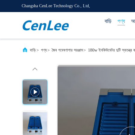
Changsha CenLee Technology Co., Ltd,
বাড়ি
পণ্য
আম
বাড়ি
>
পণ্য
>
জৈব গবেষণাগার সরঞ্জাম
>
180w ইনকিউবেটর দুটি স্বতন্ত্র কা