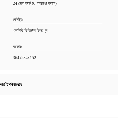
24 জেল কার্ড (6-কলাম/8-কলাম)
বৈশিষ্ট্য:
এলসিডি ডিজিটাল ডিসপ্লে
আকার:
364x234x152
কার্ড ইনকিউবেটর