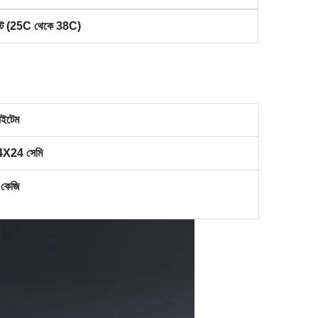
িট (25C থেকে 38C)
ইটেম
X24 সেমি
কেজি