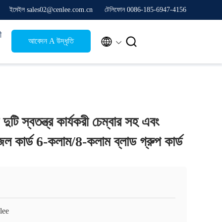
ইমেইল sales02@cenlee.com.cn
টেলিফোন 0086-185-6947-4156
ী


আবেদন A উদ্ধৃতি
ি স্বতন্ত্র কার্যকরী চেম্বার সহ এবং
জেল কার্ড 6-কলাম/8-কলাম ব্লাড গ্রুপ কার্ড
lee