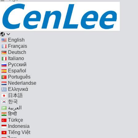
English
Français
Deutsch
Italiano
Русский
Español
Português
Nederlandse
Ελληνικά
日本語
한국
العربية
हिन्दी
Türkçe
Indonesia
Tiếng Việt