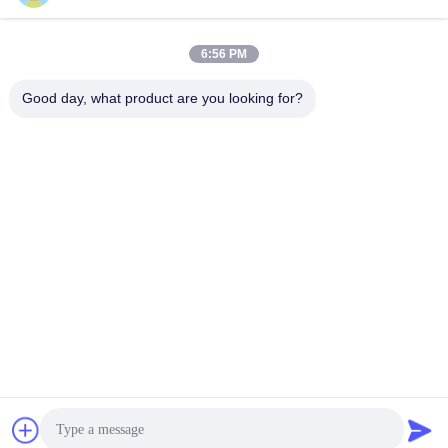
আমাদের সাথে যোগাযোগ
উদ্ধৃতি

6:56 PM
বাড়ি
সম্পর্কিত আমাদের
কোম্পানির প্রোফাইল
Good day, what product are you looking for?
কারখানা পরিদর্শন
গুণমান নিয়ন্ত্রণ
প্রায়শই জিজ্ঞাসিত প্রশ্ন
পণ্য
পিআরপি সেন্ট্রিফিউজ
মিনি বেঞ্চটপ সেন্ট্রিফিউজ
ক্লিনিকাল বেঞ্চটপ সেন্ট্রিফিউজ
রেফ্রিজারেটেড বেঞ্চটপ সেন্ট্রিফিউজ
ফিক্সড অ্যাঙ্গেল রটার সেন্ট্রিফিউজ
ব্লাড ব্যাংক রেফ্রিজারেটেড সেন্ট্রিফিউজ
মেঝে স্থায়ী কেন্দ্রীভূত
মাইক্রো হেম্যাটোক্রিট সেন্ট্রিফিউজ
পরীক্ষাগার সেন্ট্রিফিউজ মেশিন
মেডিকেল সেন্ট্রিফিউজ মেশিন
পলিপ্রোপিলিন সেন্ট্রিফিউজ টিউবস
জৈব গবেষণাগার সরঞ্জাম
ব্লাড ব্যাগ টিউব সিলার
বেঞ্চ টপ রেফ্রিজারেটেড সেন্ট্রিফিউজ ৩০০০ মিলি
পরীক্ষাগার বিশ্লেষণাত্মক ভারসাম্য
রেফ্রিজারেটেড বেঞ্চটপ সেন্ট্রিফিউজ
2025-11-28
75 ভিউ
সমাধান
আমাদের সাথে যোগাযোগ