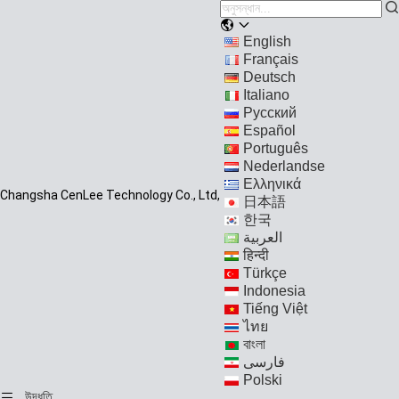
English
Français
Deutsch
Italiano
Русский
Español
Português
Nederlandse
Ελληνικά
Changsha CenLee Technology Co., Ltd,
日本語
한국
العربية
हिन्दी
Türkçe
Indonesia
Tiếng Việt
ไทย
বাংলা
فارسی
Polski
উদ্ধৃতি