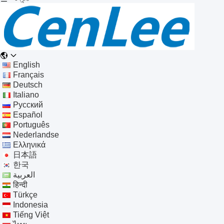
English
Français
Deutsch
Italiano
Русский
Español
Português
Nederlandse
Ελληνικά
日本語
한국
العربية
हिन्दी
Türkçe
Indonesia
Tiếng Việt