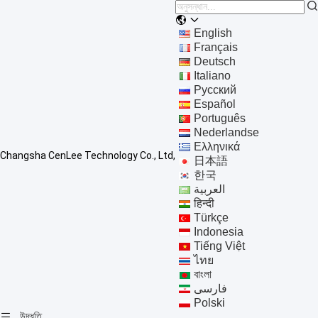
English
Français
Deutsch
Italiano
Русский
Español
Português
Nederlandse
Ελληνικά
Changsha CenLee Technology Co., Ltd,
日本語
한국
العربية
हिन्दी
Türkçe
Indonesia
Tiếng Việt
ไทย
বাংলা
فارسی
Polski
উদ্ধৃতি