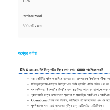
1 সেট
যোগানের ক্ষমতা
500 সেট / মাস
পণ্যের বর্ণনা
টিডি 6 এম বেঞ্চ-শীর্ষ নিম্ন গতির স্থির কোণ কোণে 6000 আরপিএম অবধি
বায়োকেমিস্ট্রি পরীক্ষাগারগুলিতে ব্যবহৃত হয়, হাসপাতালে ক্লিনিকাল পরীক্ষা ক
মাইক্রোপ্রসেসর-ভিত্তিক নিয়ন্ত্রিত এবং ডিসি ব্রাশহীন মোটর চালিত এবং কম 
কমপ্যাক্ট এবং স্ট্রিমলাইন ডিজাইন এবং স্বয়ংক্রিয় ভারসাম্য ফাংশনের জন্য 
ব্যবহারকারী-বান্ধব অপারেশনাল প্যানেল যা স্বয়ংক্রিয় আরসিএফ / আরপি
Operationalাকনা লক সিস্টেম, অতিরিক্ত গতি সনাক্তকরণ এবং এর মতো সর্বাধ
পৃথকীকরণের সময় ছোট তাপমাত্রা বৃদ্ধির জন্য ভেন্টিলেটেড সেন্ট্রিফিউজ।