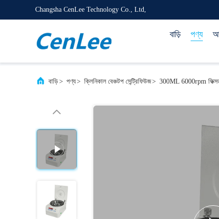
Changsha CenLee Technology Co., Ltd,
বাড়ি
পণ্য
আম
বাড়ি
>
পণ্য
>
ক্লিনিকাল বেঞ্চটপ সেন্ট্রিফিউজ
>
300ML 6000rpm ফিক্সড অ্যা