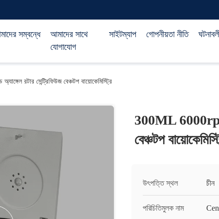
াদের সম্বন্ধে
আমাদের সাথে
সাইটম্যাপ
গোপনীয়তা নীতি
ঘটনাবল
যোগাযোগ
ঙ্গেল রটার সেন্ট্রিফিউজ বেঞ্চটপ বায়োকেমিস্ট্রি
300ML 6000rpm ফি
বেঞ্চটপ বায়োকেমিস্ট্
উৎপত্তি স্থল
চীন
পরিচিতিমুলক নাম
Cen