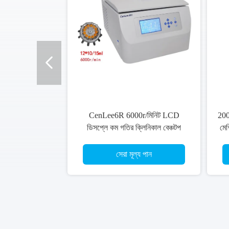
CenLee6R 6000r/মিনিট LCD
200 
ডিসপ্লে কম গতির ক্লিনিকাল বেঞ্চটপ
মেশ
সেন্ট্রিফিউজ রেফ্রিজারেটেড
সেরা মূল্য পান