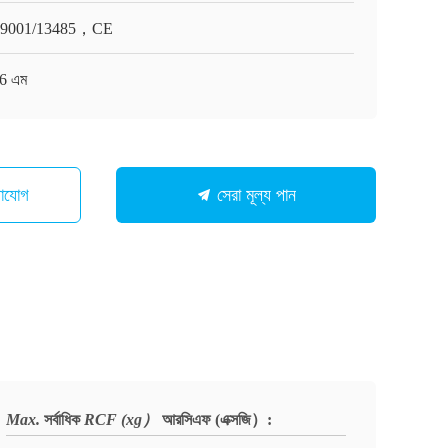
O9001/13485，CE
 6 এম
গাযোগ
সেরা মূল্য পান
Max.
সর্বাধিক
RCF (xg）
আরসিএফ (এক্সজি）
: