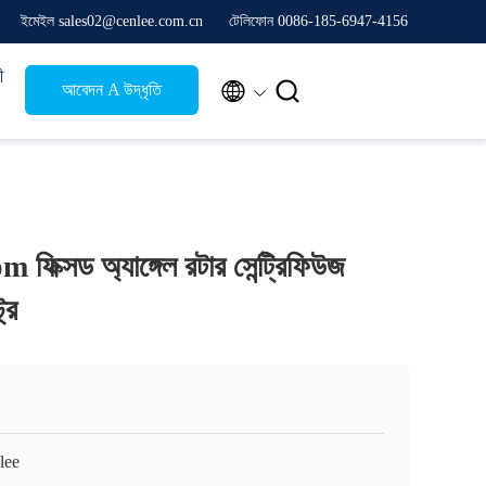
ইমেইল sales02@cenlee.com.cn
টেলিফোন 0086-185-6947-4156
ী


আবেদন A উদ্ধৃতি
ক্সড অ্যাঙ্গেল রটার সেন্ট্রিফিউজ
রি
lee