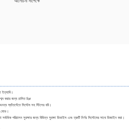
আলোচনা সাপেক্ষে
রা ইত্যাদি।
শব্দ করার জন্য চালিত for
অনন্য স্যাঁতসেঁতে সিস্টেম সহ স্টিলের ববি।
এম মোড।
িক পরিচালন সুরক্ষার জন্য বিভিন্ন সুরক্ষা ডিভাইস এবং ত্রুটি নির্ণয় সিস্টেমের সাথে ডিজাইন করা।