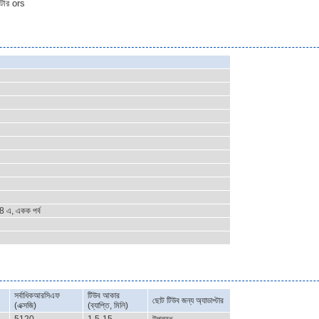
োটার ors
 এ, একক পর্ব
সর্বাধিকআরসিএফ
টিউব আকার
ছোট টিউব জন্য অ্যাডাপ্টার
(এক্সজি)
(ব্যাপ্তি, মিলি)