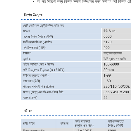
আপনার বিকল্পের জন্য বিভিন্ন ক্ষমতা টিউবগুলির জন্য ডিজাইন করা বিভিন্ন র
বিশেষ উল্লেখ
ছোট লো স্পিড সেন্ট্রিফিউজ, রটার সহ
মডেল
টিডি 6 এম
সর্বোচ্চ.স্পিড (আর / মিনিট)
6000
সর্বাধিকআরসিএফ (এক্সজি)
5120
সর্বাধিকক্ষমতা (মিলি)
400
নিয়ন্ত্রণ
মাইক্রোপ্রসেসর
ড্রাইভ
ডিসি ব্রাশলেস মোটর
গতির ব্যাপ্তি (আর / মিনিট)
100-6000
গতি নিয়ন্ত্রণের নির্ভুলতা (আর / মিনিট)
30 ডলার
টাইমার ব্যাপ্তি (মিনিট)
1-99
গোলমাল (ডিবি)
। 60
পাওয়ার সাপ্লাই ভি (হার্জেড)
220/110 (50/60), 8
ম্লান।(ডাব্লু এক্স ডি এক্স এইচ) মিমি
355 x 490 x 280
ওজন (কেজি)
22
রটারস
সর্বাধিকক্ষমতা
সর্বাধিকদ্রুততা
রটার টাইপ
রটার নং
(স্থান এক্স মিলি)
(আর / মিনিট)