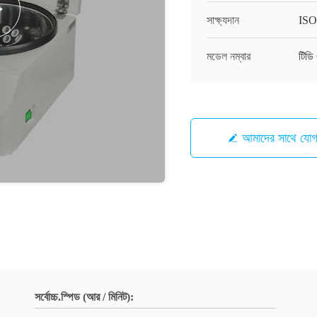
সাক্ষ্যদান
IS
মডেল নম্বার
টিডি
আমাদের সাথে যো
সর্বোচ্চ.স্পিড (আর / মিনিট):