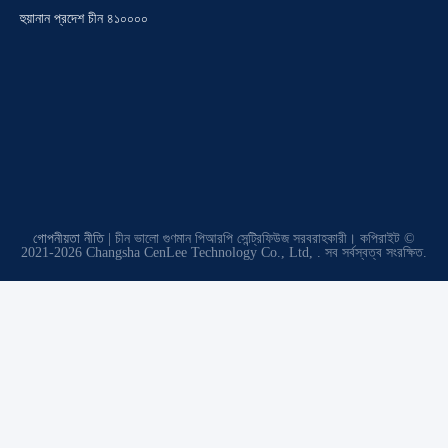
হুয়ানান প্রদেশ চীন ৪১০০০০
গোপনীয়তা নীতি
| চীন ভালো গুণমান পিআরপি সেন্ট্রিফিউজ সরবরাহকারী। কপিরাইট ©
2021-2026 Changsha CenLee Technology Co., Ltd, . সব সর্বস্বত্ব সংরক্ষিত.