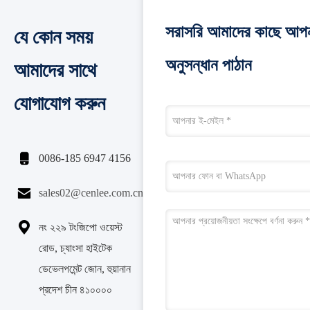
সরাসরি আমাদের কাছে আপ
যে কোন সময়
অনুসন্ধান পাঠান
আমাদের সাথে
যোগাযোগ করুন

0086-185 6947 4156

sales02@cenlee.com.cn

নং ২২৯ টংজিপো ওয়েস্ট
রোড, চ্যাংসা হাইটেক
ডেভেলপমেন্ট জোন, হুয়ানান
প্রদেশ চীন ৪১০০০০