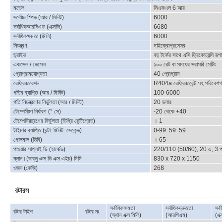
মডেল
সিএফএল 6 আর
সর্বোচ্চ.স্পিড (আর / মিনিট)
6000
সর্বাধিকআরসিএফ (এক্সজি)
6680
সর্বাধিকক্ষমতা (মিলি)
6000
নিয়ন্ত্রণ
মাইক্রোপ্রসেসর
ড্রাইভ
বড় টর্কের সাথে এসি ফ্রিকোয়েন্সি রূ
একসেল / ডেসেল
১০০ রেট বা সময়ের সরাসরি সেটিং
প্রোগ্রামযোগ্যতা
40 প্রোগ্রাম
রেফ্রিজারেশন
R404a রেফ্রিজারেন্ট সহ পরিবেশগত
গতির ব্যাপ্তি (আর / মিনিট)
100-6000
গতি নিয়ন্ত্রণের নির্ভুলতা (আর / মিনিট)
20 ডলার
টেম্পেসীমা নির্ধারণ (° সে)
-20 থেকে +40
টেম্পেনিয়ন্ত্রণের নির্ভুলতা (ডিগ্রি সেন্টিগ্রেড)
। 1
টাইমার ব্যাপ্তি (ঘন্টা: মিনিট: সেকেন্ড)
0-99: 59: 59
গোলমাল (ডিবি)
। 65
পাওয়ার সাপ্লাই ভি (হার্জেড)
220/110 (50/60), 20 এ, 3 পর
ম্লান।(ডাব্লু এক্স ডি এক্স এইচ) মিমি
830 x 720 x 1150
ওজন (কেজি)
268
রটারস
সর্বাধিকক্ষমতা
সর্বাধিকদ্রুততা
সর্
রটার টাইপ
রটার নং
(স্থান এক্স মিলি)
(আরপিএম)
(এক