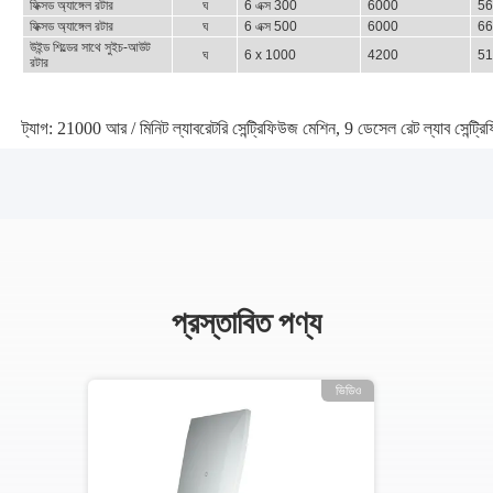
ফিক্সড অ্যাঙ্গেল রটার
ঘ
6 এক্স 300
6000
56
ফিক্সড অ্যাঙ্গেল রটার
ঘ
6 এক্স 500
6000
66
উইন্ড শিল্ডের সাথে সুইচ-আউট
ঘ
6 x 1000
4200
51
রটার
ট্যাগ:
21000 আর / মিনিট ল্যাবরেটরি সেন্ট্রিফিউজ মেশিন
,
9 ডেসেল রেট ল্যাব সেন্ট্র
প্রস্তাবিত পণ্য
ডিও
ভিডিও