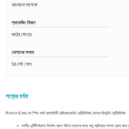
আলোচনা সাপেক্ষে
প্যাকেজিং বিবরণ
কাঠের ক্ষেত্রে
যোগানের ক্ষমতা
50 সেট / মাস
পণ্যের বর্ণনা
সিএফএল 6 আর লো স্পিড লার্জ ক্যাপাসিটি রেফ্রিজারেটেড সেন্ট্রিফিউজ ফ্লোর স্ট্যান্ডিং সেন্ট্রিফিউজ
নমনীয় এন্টিটিস্ট্রেশন সিস্টেম দ্রুত গতিতে ত্বরণের জন্য বায়ু প্রতিরোধ ক্ষমতা হ্রাস করে