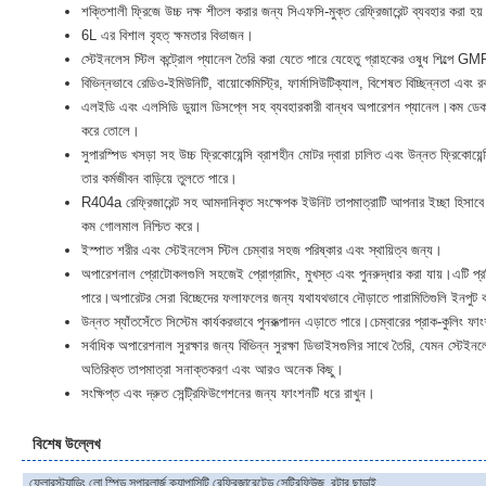
শক্তিশালী ফ্রিজে উচ্চ দক্ষ শীতল করার জন্য সিএফসি-মুক্ত রেফ্রিজারেন্ট ব্যবহার করা হয
6L এর বিশাল বৃহত্ ক্ষমতার বিভাজন।
স্টেইনলেস স্টিল কন্ট্রোল প্যানেল তৈরি করা যেতে পারে যেহেতু গ্রাহকের ওষুধ শিল্পে GM
বিভিন্নভাবে রেডিও-ইমিউনিটি, বায়োকেমিস্ট্রি, ফার্মাসিউটিক্যাল, বিশেষত বিচ্ছিন্নতা এবং 
এলইডি এবং এলসিডি ডুয়াল ডিসপ্লে সহ ব্যবহারকারী বান্ধব অপারেশন প্যানেল।কম ডেক 
করে তোলে।
সুপারস্পিড খসড়া সহ উচ্চ ফ্রিকোয়েন্সি ব্রাশহীন মোটর দ্বারা চালিত এবং উন্নত ফ্রিকোয়ে
তার কর্মজীবন বাড়িয়ে তুলতে পারে।
R404a রেফ্রিজারেন্ট সহ আমদানিকৃত সংক্ষেপক ইউনিট তাপমাত্রাটি আপনার ইচ্ছা হিসাবে সাম
কম গোলমাল নিশ্চিত করে।
ইস্পাত শরীর এবং স্টেইনলেস স্টিল চেম্বার সহজ পরিষ্কার এবং স্থায়িত্ব জন্য।
অপারেশনাল প্রোটোকলগুলি সহজেই প্রোগ্রামিং, মুখস্ত এবং পুনরুদ্ধার করা যায়।এটি প্রত
পারে।অপারেটর সেরা বিচ্ছেদের ফলাফলের জন্য যথাযথভাবে দৌড়াতে পারামিতিগুলি ইনপু
উন্নত স্যাঁতসেঁতে সিস্টেম কার্যকরভাবে পুনরুত্পাদন এড়াতে পারে।চেম্বারের প্রাক-কুলিং 
সর্বাধিক অপারেশনাল সুরক্ষার জন্য বিভিন্ন সুরক্ষা ডিভাইসগুলির সাথে তৈরি, যেমন স্টে
অতিরিক্ত তাপমাত্রা সনাক্তকরণ এবং আরও অনেক কিছু।
সংক্ষিপ্ত এবং দ্রুত সেন্ট্রিফিউগেশনের জন্য ফাংশনটি ধরে রাখুন।
বিশেষ উল্লেখ
ফ্লোরস্ট্যান্ডিং লো স্পিড সুপারলার্জ ক্যাপাসিটি রেফ্রিজারেটেড সেন্ট্রিফিউজ, রটার ছাড়াই