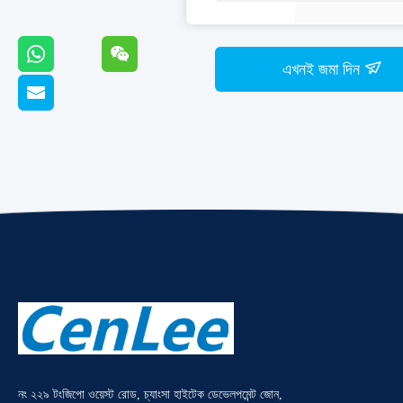
এখনই জমা দিন
নং ২২৯ টংজিপো ওয়েস্ট রোড, চ্যাংসা হাইটেক ডেভেলপমেন্ট জোন,