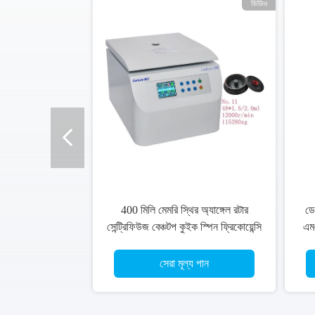
ভিডিও
400 মিলি মেমরি স্থির অ্যাঙ্গেল রটার
ডে
সেন্ট্রিফিউজ বেঞ্চটপ কুইক স্পিন ফ্রিকোয়েন্সি
এম
রূপান্তরকারী
সেরা মূল্য পান