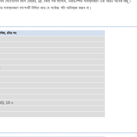
রি, যেমন স্টেইনলেস স্টিল চেম্বার, idাকনা লক সিস্টেম, ওভার-স্পিড সনাক্তকরণ এবং আরও অনেক কিছু।
রটার সনাক্তকরণ ফাংশনটি নিশ্চিত করে যে সর্বোচ্চ গতি অতিক্রম করবে না।
িফিউজ, রটার সহ
র
0), 10 এ