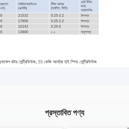
ছোট টিউব
কদ্রুততা
সর্বাধিকআরসিএফ
টিউব আকার
জন্য
িএম)
(এক্সজি)
(ব্যাপ্তি, মিলি)
অ্যাডাপ্টার
00
21532
0.25-2.2
উপলব্ধ
00
17800
0.25-2.2
উপলব্ধ
00
10142
0.25-5
উপলব্ধ
00
13800
০.২
অনুপলব্ধ
াঙ্গেল রটার সেন্ট্রিফিউজ
,
55 কেজি আলট্রা হাই স্পিড সেন্ট্রিফিউজ
প্রস্তাবিত পণ্য