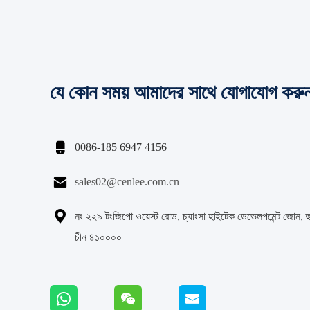
যে কোন সময় আমাদের সাথে যোগাযোগ করু

0086-185 6947 4156

sales02@cenlee.com.cn

নং ২২৯ টংজিপো ওয়েস্ট রোড, চ্যাংসা হাইটেক ডেভেলপমেন্ট জোন, হু
চীন ৪১০০০০