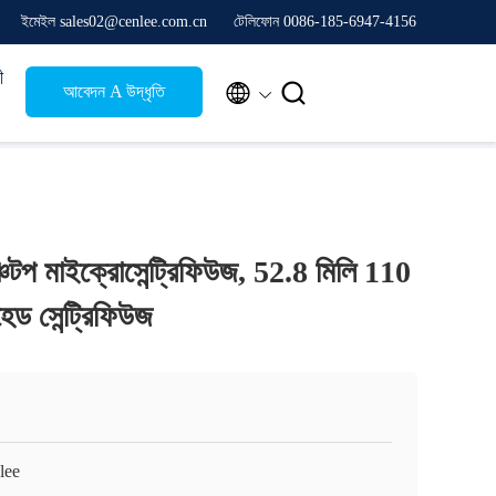
ইমেইল sales02@cenlee.com.cn
টেলিফোন 0086-185-6947-4156
ী


আবেদন A উদ্ধৃতি
্চটপ মাইক্রোসেন্ট্রিফিউজ, 52.8 মিলি 110
হেড সেন্ট্রিফিউজ
lee