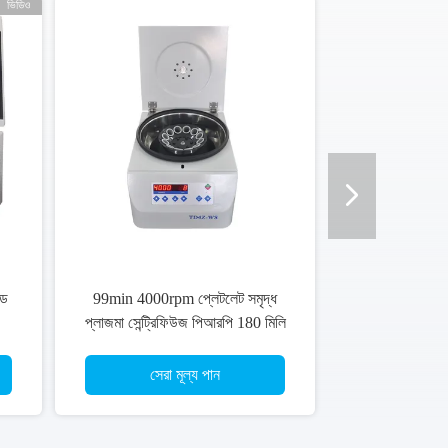
ভিডিও
সড
99min 4000rpm প্লেটলেট সমৃদ্ধ
প্লাজমা সেন্ট্রিফিউজ পিআরপি 180 মিলি
এলইডি ডিসপ্লে
সেরা মূল্য পান