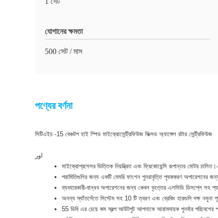
1 সেট
যোগানের ক্ষমতা
500 সেট / মাস
পণ্যের বর্ণনা
সিটিএইচ -15 বেঞ্চটপ হাই স্পিড মাইক্রোসেন্ট্রিফিউজ ফিক্সড অ্যাঙ্গেল রটার সেন্ট্রিফিউজ
اور
মাইক্রোপ্রসেসর ভিত্তিক নিয়ন্ত্রিত এবং ফ্রিকোয়েন্সি রূপান্তর মোটর চালিত
পরামিতিগুলির জন্য একটি মেমরি ফাংশন পুনরাবৃত্তি পৃথককরণ অপারেশনের জন
ব্যবহারকারী-বান্ধব অপারেশনের জন্য কেবল বৃহত্তর এলসিডি ডিসপ্লে সহ প্যা
অনন্য স্যাঁতসেঁতে সিস্টেম সহ 10 টি ত্বরণ এবং ব্রেকিং হারগুলি দক্ষ নমুনা প
55 ডিবি এর চেয়ে কম স্বল্প আউটপুট আপনাকে আরামদায়ক পুনর্বার পরিবেশের প