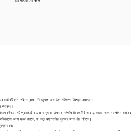
আলোচনা সাপেক্ষে
।এর মোটরটি হ'ল মেইনেন্যান্স - বিনামূল্যে এবং উচ্চ গতিতেও নিঃশব্দে চালানো।
্য উপলব্ধ।
নেল।উভয় সেট প্যারামেন্টার এবং বাস্তবের চালনার শর্তগুলি রিয়েল টাইমে ছাড় দেওয়া এবং সংশোধন করা 
ৃথকীকরণের জন্য দ্রুত করতে, বা ভঙ্গুর নমুনাগুলির সুরক্ষার জন্য ধীর গতিতে।
্রস্তাব দেয়।