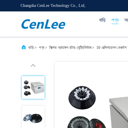
Changsha CenLee Technology Co., Ltd,
বাড়ি
পণ্য
আম
বাড়ি
>
পণ্য
>
ফিক্সড অ্যাঙ্গেল রটার সেন্ট্রিফিউজ
>
10 এক্সিলারেশন বেঞ্চটপ 