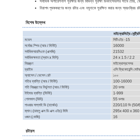
সর্বাধিক অপারেশনাল সুরক্ষার জন্য বিভিন্ন সুরক্ষা ডিভাইসগুলির সাথে তৈ
নিরাপদ পৃথককরণের জন্য রটার এবং নমুনাকে সুরক্ষিত করার জন্য স্বয়ংক্রিয় 
বিশেষ উল্লেখ
মাইক্রোলিট্রে সেন্ট্র
মডেল
সিটিএইচ -15
সর্বোচ্চ.স্পিড (আর / মিনিট)
16000
সর্বাধিকআরসিএফ (এক্সজি)
21532
সর্বাধিকক্ষমতা (স্থান x মিলি)
24 x 1.5 / 2.2
নিয়ন্ত্রণ
মাইক্রোপ্রসেসর
ড্রাইভ
এসি ফ্রিকোয়েন্সি মোট
অ্যাসেল / ডেসেল রেট
১০০
গতির ব্যাপ্তি (আর / মিনিট)
100-16000
গতি নিয়ন্ত্রণের নির্ভুলতা (আর / মিনিট)
20 ডলার
টাইমার ব্যাপ্তি (মিনিট)
1-999
গোলমাল (ডিবি)
55 ডলার
পাওয়ার সাপ্লাই ভি (হার্জেড)
220/110 ভি (50/6
ম্লান।(ডাব্লু এক্স ডি এক্স এইচ) মিমি
295x 400 x 360
ওজন (কেজি)
16
রটারস