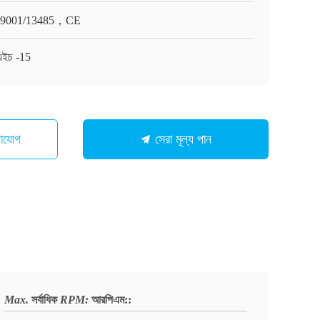
O9001/13485，CE
এইচ -15
গাযোগ
সেরা মূল্য পান
Max.
সর্বাধিক
RPM:
আরপিএম:
: