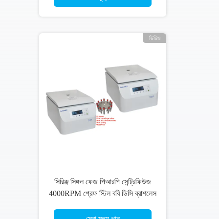
ভিডিও
িরিঞ্জ সিঙ্গল ফেজ পিআরপি সেন্ট্রিফিউজ
ফ্রিকো
00RPM প্রেফ স্টিল ববি ডিসি ব্রাশলেস
সেন্
মোটর
এমপিআ
সেরা মূল্য পান