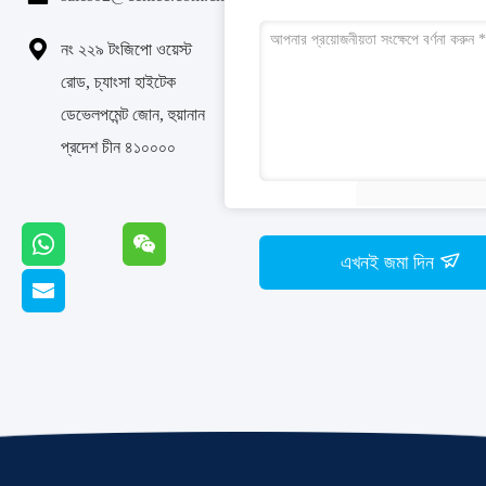

নং ২২৯ টংজিপো ওয়েস্ট
রোড, চ্যাংসা হাইটেক
ডেভেলপমেন্ট জোন, হুয়ানান
প্রদেশ চীন ৪১০০০০
এখনই জমা দিন