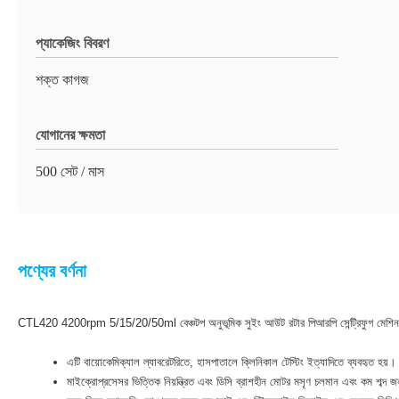
প্যাকেজিং বিবরণ
শক্ত কাগজ
যোগানের ক্ষমতা
500 সেট / মাস
পণ্যের বর্ণনা
CTL420 4200rpm 5/15/20/50ml বেঞ্চটপ অনুভূমিক সুইং আউট রটার পিআরপি সেন্ট্রিফুগ মেশিন
এটি বায়োকেমিক্যাল ল্যাবরেটরিতে, হাসপাতালে ক্লিনিকাল টেস্টিং ইত্যাদিতে ব্যবহৃত হয়।
মাইক্রোপ্রসেসর ভিত্তিক নিয়ন্ত্রিত এবং ডিসি ব্রাশহীন মোটর মসৃণ চলমান এবং কম শব্দ 