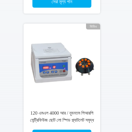
সেরা মূল্য পান
ভিডিও
0 এমএল 4000 আর / ন্যূনতম পিআরপি
বেঞ্চ
্ট্রিফিউজ ছোট লো স্পিড প্ল্যাটলেট সমৃদ্ধ
সেন্ট্রিফিউ
প্লাজমা প্লাস্টিক