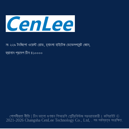
নং ২২৯ টংজিপো ওয়েস্ট রোড, চ্যাংসা হাইটেক ডেভেলপমেন্ট জোন,
হুয়ানান প্রদেশ চীন ৪১০০০০
গোপনীয়তা নীতি
| চীন ভালো গুণমান পিআরপি সেন্ট্রিফিউজ সরবরাহকারী। কপিরাইট ©
2021-2026 Changsha CenLee Technology Co., Ltd, . সব সর্বস্বত্ব সংরক্ষিত.