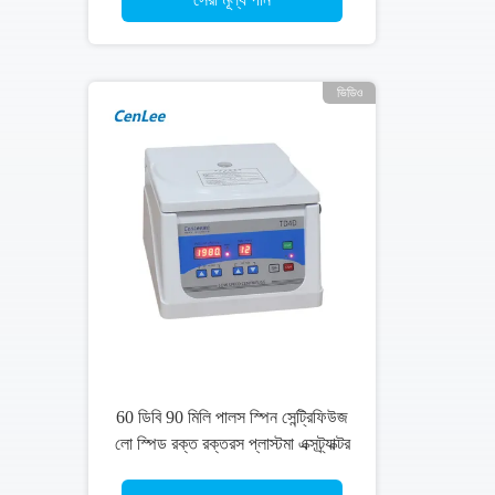
ভিডিও
 ডিবি 90 মিলি পালস স্পিন সেন্ট্রিফিউজ
CenLee 
স্পিড রক্ত ​​রক্তরস প্লাস্টমা এক্সট্র্যাক্টর
ইউনিভার্
4000r / মিনিট