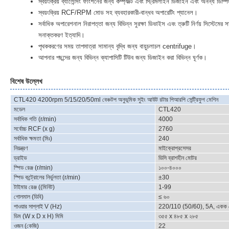
স্বয়ংক্রিয় ব্যালেন্সিং ফাংশনের জন্য কম্প্যাক্ট এবং স্ট্রিমলাইন ডিজাইন এবং অনন্য ডিম্
স্বয়ংক্রিয় RCF/RPM মোড সহ ব্যবহারকারী-বান্ধব অপারেটিং প্যানেল।
সর্বাধিক অপারেশনাল নিরাপত্তা জন্য বিভিন্ন সুরক্ষা ডিভাইস এবং ত্রুটি নির্ণয় সিস্টেম
সনাক্তকরণ ইত্যাদি।
পৃথককরণের সময় তাপমাত্রা সামান্য বৃদ্ধি জন্য বায়ুচলাচল centrifuge।
আপনার পছন্দের জন্য বিভিন্ন ক্যাপাসিটি টিউব জন্য ডিজাইন করা বিভিন্ন ঘূর্ণক।
বিশেষ উল্লেখ
CTL420 4200rpm 5/15/20/50ml বেঞ্চটপ অনুভূমিক সুইং আউট রটার পিআরপি সেন্ট্রিফুগ মেশিন
মডেল
CTL420
সর্বাধিক গতি (r/min)
4000
সর্বোচ্চ RCF (x g)
2760
সর্বাধিক ক্ষমতা (মিঃ)
240
নিয়ন্ত্রণ
মাইক্রোপ্রসেসর
ড্রাইভ
ডিসি ব্রাশহীন মোটর
স্পিড রেঞ্জ (r/min)
১০০-৪০০০
স্পিড কন্ট্রোলের নির্ভুলতা (r/min)
±30
টাইমার রেঞ্জ ((মিনিট)
1-99
গোলমাল (ডিবি)
≤ ৬০
পাওয়ার সাপ্লাই V (Hz)
220/110 (50/60), 5A, একক
ডিম (W x D x H) মিমি
৩৫৫ x ৪৮৫ x ২৮৫
ওজন (কেজি)
22