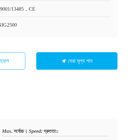
O9001/13485，CE
NIG2500
গাযোগ
সেরা মূল্য পান
Max.
সর্বোচ্চ।
Speed:
দ্রুততা:
: