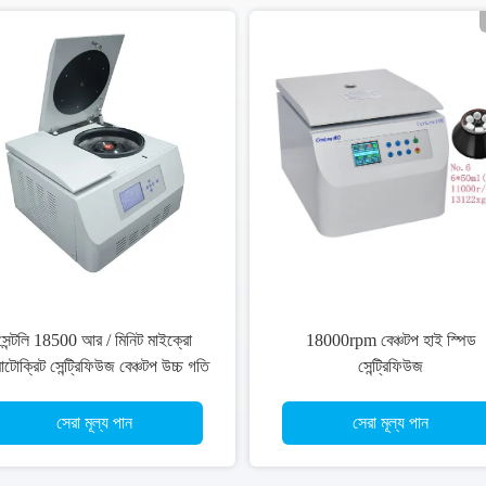
সেন্টলি 18500 আর / মিনিট মাইক্রো
18000rpm বেঞ্চটপ হাই স্পিড
াটোক্রিট সেন্ট্রিফিউজ বেঞ্চটপ উচ্চ গতি
সেন্ট্রিফিউজ
23469xg
সেরা মূল্য পান
সেরা মূল্য পান