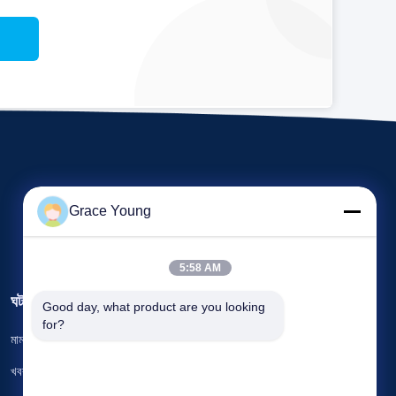
Grace Young
5:58 AM
ঘটনাবলী
Good day, what product are you looking 
আবেদন A উদ্ধৃতি
for?
মামলা
টেলিফোন 0086-185-6947-4156
খবর


