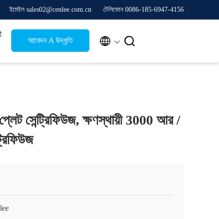
ইমেইল sales02@cenlee.com.cn
টেলিফোন 0086-185-6947-4156
ী


আবেদন A উদ্ধৃতি
্লেট সেন্ট্রিফিউজ, ক্ষণস্থায়ী 3000 আর /
ট্রিফিউজ
lee