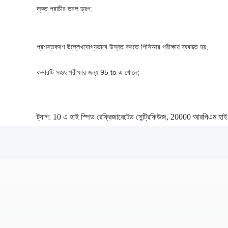
দ্রুত প্রাচীর তরল ড্রপ; 
প্রশস্তকরণ উল্লেখযোগ্যভাবে উন্নত করতে পিসিআর পরীক্ষায় ব্যবহৃত হয়;
কভারটি সহজ পরীক্ষার জন্য 95 to এ খোলে;
ট্যাগ:
10 এ হাই স্পিড রেফ্রিজারেটেড সেন্ট্রিফিউজ
,
20000 আরপিএম হাই স্