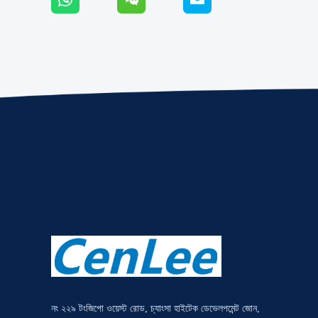
নং ২২৯ টংজিপো ওয়েস্ট রোড, চ্যাংসা হাইটেক ডেভেলপমেন্ট জোন,