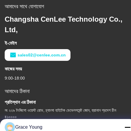
আমাদের সাথে যোগাযোগ
Changsha CenLee Technology Co.,
Ltd,
ই-মেইল
sales02@cenlee.com.cn
কাজের সময়
9:00-18:00
আমাদের ঠিকানা
প্রতিস্থান এর ঠিকানা
নং ২২৯ টংজিপো ওয়েস্ট রোড, চ্যাংসা হাইটেক ডেভেলপমেন্ট জোন, হুয়ানান প্রদেশ চীন
৪১০০০০
Grace Young
কারখানার ঠিকানা