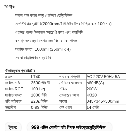
বৈশিষ্ট্য:
সহজে বহন করার জন্য পোর্টেবল সেন্ট্রিফিউজ
সঙ্গে
লিথিয়াম ব্যাটারি
(2000rpm/1মিনিটের উপর ভিত্তি করে 100 বার)
ওয়াটার প্রুফ ডিজাইনে ক্ষয়রোধী রটার এবং ক্যাভিটি
কম শব্দ এবং মসৃণ চলমান সঙ্গে বিশেষ শক শোষক
সর্বোচ্চ ক্ষমতা: 1000ml (250ml x 4)
সহ বা ছাড়া
লিথিয়াম ব্যাটারি
টেকনিক্যাল প্যারামিটার
মডেল
LT40
পাওয়ার সাপ্লাই
AC 220V 50Hz 5A
সর্বোচ্চ গতি
2500r/মিনিট
মেশিনের আওয়াজ
≤60dB(A)
সর্বোচ্চ RCF
1091×g
শক্তি
200W
সর্বোচ্চ ক্ষমতা
1000 মিলি
চেম্বারের ব্যাস
Φ320
গতি সঠিকতা
±20r/মিনিট
মাত্রা
345×345×300mm
সময়সীমা
0-99 মিনিট
নেট ওজন
14 কেজি
ট্যাগ:
999 এমিন বেঞ্চটপ হাই স্পিড মাইক্রোসেন্ট্রিফিউজ