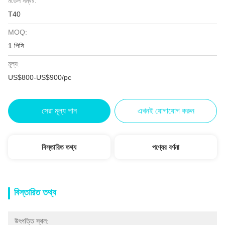
মডেল নম্বর:
T40
MOQ:
1 পিসি
মূল্য:
US$800-US$900/pc
সেরা মূল্য পান
এখনই যোগাযোগ করুন
বিস্তারিত তথ্য
পণ্যের বর্ণনা
বিস্তারিত তথ্য
উৎপত্তি স্থল: