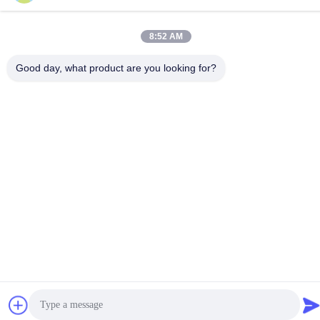
নং ২২৯ টংজিপো ওয়েস্ট রোড, চ্যাংসা হাইটেক ডেভেলপমেন্ট জোন, হুয়ানান প্রদেশ চীন
৪১০০০০
8:52 AM
টেলিফোন
Good day, what product are you looking for?
0086-185-6947-4156
চীন ভালো গুণমান পিআরপি সেন্ট্রিফিউজ সরবরাহকারী। কপিরাইট © -2026 Changsha
CenLee Technology Co., Ltd, . সব সর্বস্বত্ব সংরক্ষিত.
গোপনীয়তা নীতি
|
সাইট ম্যাপ