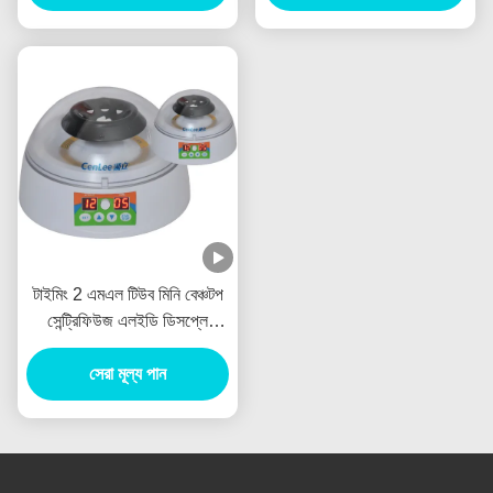
টাইমিং 2 এমএল টিউব মিনি বেঞ্চটপ
সেন্ট্রিফিউজ এলইডি ডিসপ্লে
মাইক্রো সাবসিডেন্স
সেরা মূল্য পান