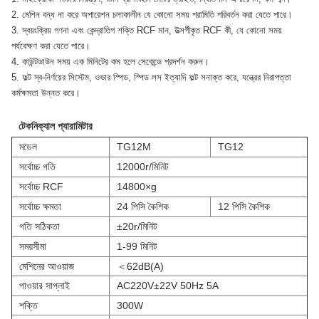
2. মেশিন বন্ধ না করে অপারেশন চলাকালীন যে কোনো সময় পরামিতি পরিবর্তন করা যেতে পারে।
3. স্বয়ংক্রিয় গণনা এবং কেন্দ্রাতিগ শক্তি RCF মান, উত্সর্গীকৃত RCF কী, যে কোনো সময়
পর্যবেক্ষণ করা যেতে পারে।
4. কাউন্টডাউন সময় এক মিনিটের কম হলে সেকেন্ডে প্রদর্শন করুন।
5. ফল্ট স্ব-নির্ণয়ের সিস্টেম, ওভার স্পিড, স্পিড লস ইত্যাদি ফল্ট সনাক্ত করে, যন্ত্রের নিরাপত্তা
কর্মক্ষমতা উন্নত করে।
টেকনিক্যাল প্যারামিটার
মডেল
TG12M
TG12
সর্বোচ্চ গতি
12000r/মিনিট
সর্বোচ্চ RCF
14800×g
সর্বোচ্চ ক্ষমতা
24 পিসি কৈশিক
12 পিসি কৈশিক
গতি সঠিকতা
±20r/মিনিট
সময়সীমা
1-99 মিনিট
মেশিনের আওয়াজ
＜62dB(A)
পাওয়ার সাপ্লাই
AC220V±22V 50Hz 5A
শক্তি
300W