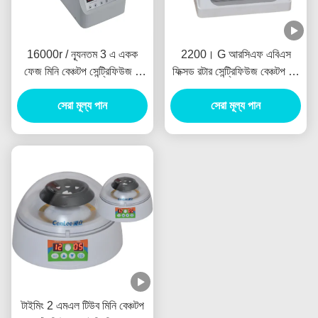
16000r / ন্যূনতম 3 এ একক
2200। G আরসিএফ এবিএস
ফেজ মিনি বেঞ্চটপ সেন্ট্রিফিউজ 5
ফিক্সড রটার সেন্ট্রিফিউজ বেঞ্চটপ লো
এমএল টিউবস মাইক্রোসেন্ট্রিফিউজ
স্পিড 15 মিলি টিউব
সেরা মূল্য পান
সেরা মূল্য পান
টাইমিং 2 এমএল টিউব মিনি বেঞ্চটপ