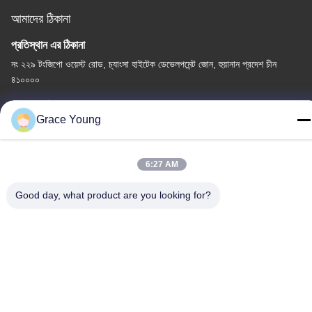
আমাদের ঠিকানা
প্রতিস্থান এর ঠিকানা
নং ২২৯ টংজিপো ওয়েস্ট রোড, চ্যাংসা হাইটেক ডেভেলপমেন্ট জোন, হুয়ানান প্রদেশ চীন
৪১০০০০
কারখানার ঠিকানা
Grace Young
নং ২২৯ টংজিপো ওয়েস্ট রোড, চ্যাংসা হাইটেক ডেভেলপমেন্ট জোন, হুয়ানান প্রদেশ চীন
৪১০০০০
6:27 AM
টেলিফোন
0086-185-6947-4156
Good day, what product are you looking for?
চীন ভালো গুণমান পিআরপি সেন্ট্রিফিউজ সরবরাহকারী। কপিরাইট © -2026 Changsha
CenLee Technology Co., Ltd, . সব সর্বস্বত্ব সংরক্ষিত.
গোপনীয়তা নীতি
|
সাইট ম্যাপ