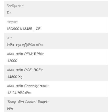
উৎপত্তি স্থল:
চীন
সাক্ষ্যদান:
ISO9001/13485，CE
নাম:
কৈশিক রক্ত ​​সেন্ট্রিফিউজ মেশিন
Max.
সর্বোচ্চ
RPM:
RPM:
:
12000
Max.
সর্বোচ্চ
RCF:
RCF:
:
14800 Xg
Max.
সর্বোচ্চ
Capacity:
ক্ষমতা:
:
12-24 পিসি কৈশিক
Temp.
টেম্প
Control:
নিয়ন্ত্রণ:
:
N/A