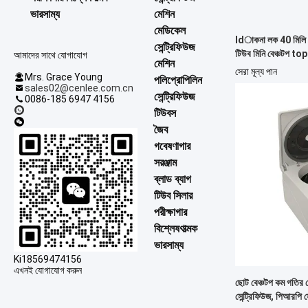
ভারসাম্য
মেশিন
মেডিকেল
Idাকনা লক 40 মিলি মে
সেন্ট্রিফিউজ
টিউব মিনি বেঞ্চটপ top
আমাদের সাথে যোগাযোগ
মেশিন
সেরা মূল্য পান
Mrs. Grace Young
পলিপ্রোপিলিন
sales02@cenlee.com.cn
সেন্ট্রিফিউজ
0086-185 6947 4156
টিউবস
জৈব
গবেষণাগার
সরঞ্জাম
ব্লাড ব্যাগ
টিউব সিলার
পরীক্ষাগার
বিশ্লেষণাত্মক
ভারসাম্য
Ki18569474156
এখনই যোগাযোগ করুন
ছোট বেঞ্চটপ কম গতির স
সেন্ট্রিফিউজ, পিআরপি সে