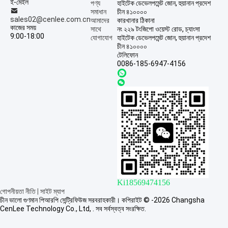
ই-মেইল
পণ্য
হাইটেক ডেভেলপমেন্ট জোন, হুয়ানান প্রদেশ
সমাধান
চীন ৪১০০০০
sales02@cenlee.com.cn
আমাদের
কারখানার ঠিকানা
কাজের সময়
সাথে
নং ২২৯ টংজিপো ওয়েস্ট রোড, চ্যাংসা
9:00-18:00
যোগাযোগ
হাইটেক ডেভেলপমেন্ট জোন, হুয়ানান প্রদেশ
চীন ৪১০০০০
টেলিফোন
0086-185-6947-4156
Ki18569474156
গোপনীয়তা নীতি
|
সাইট ম্যাপ
চীন ভালো গুণমান পিআরপি সেন্ট্রিফিউজ সরবরাহকারী। কপিরাইট © -2026 Changsha
CenLee Technology Co., Ltd, . সব সর্বস্বত্ব সংরক্ষিত.