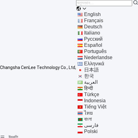
English
Français
Deutsch
Italiano
Русский
Español
Português
Nederlandse
Ελληνικά
Changsha CenLee Technology Co., Ltd,
日本語
한국
العربية
हिन्दी
Türkçe
Indonesia
Tiếng Việt
ไทย
বাংলা
فارسی
Polski
উদ্ধৃতি