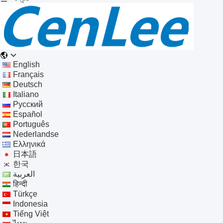
English
Français
Deutsch
Italiano
Русский
Español
Português
Nederlandse
Ελληνικά
日本語
한국
العربية
हिन्दी
Türkçe
Indonesia
Tiếng Việt