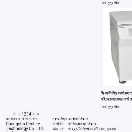
সেন্ট্রিফিউজ
সেরা মূল্য পান
সিএফসি ফ্রি লার্জ ক্যা
মাইক্রোপ্রসেসর লার্জ সে
সেরা মূল্য পান
1
2
3
4
আমাদের সাথে যোগাযোগ
দ্রুত লিঙ্ক
আমাদের ঠিকানা
Changsha CenLee
সম্পর্কিত
প্রতিস্থান এর ঠিকানা
Technology Co., Ltd,
আমাদের
নং ২২৯ টংজিপো ওয়েস্ট রোড, চ্যাংসা