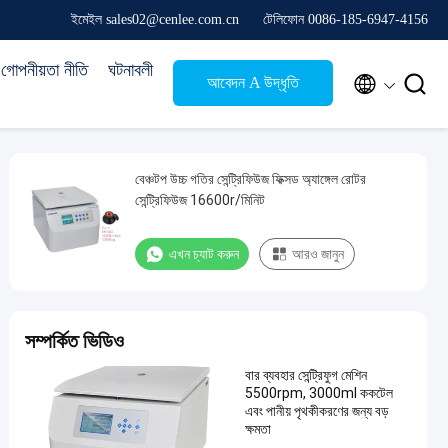
ইমেইল sales02@cenlee.com.cn
টেলিফোন 0086-185-6947-4156
গোপনীয়তা নীতি
ঘটনাবলী


আবেদন A উদ্ধৃতি
বেঞ্চটপ উচ্চ গতির সেন্ট্রিফিউজ ফিক্সড অ্যাঙ্গেল রোটর
সেন্ট্রিফিউজ 16600r/মিনিট
এখন চ্যাট করুন
আরও জানুন
সম্পর্কিত ভিডিও
বার ব্যবহার সেন্ট্রিফুগ মেশিন
5500rpm, 3000ml ককটেল
এবং পানীয় পৃথকীকরণের জন্য বড়
ক্ষমতা