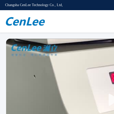
Changsha CenLee Technology Co., Ltd,