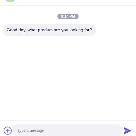
আমাদের সাথে যোগাযোগ
উদ্ধৃতি

9:14 PM
বাড়ি
সম্পর্কিত আমাদের
কোম্পানির প্রোফাইল
Good day, what product are you looking for?
কারখানা পরিদর্শন
গুণমান নিয়ন্ত্রণ
প্রায়শই জিজ্ঞাসিত প্রশ্ন
পণ্য
পিআরপি সেন্ট্রিফিউজ
মিনি বেঞ্চটপ সেন্ট্রিফিউজ
ক্লিনিকাল বেঞ্চটপ সেন্ট্রিফিউজ
রেফ্রিজারেটেড বেঞ্চটপ সেন্ট্রিফিউজ
ফিক্সড অ্যাঙ্গেল রটার সেন্ট্রিফিউজ
ব্লাড ব্যাংক রেফ্রিজারেটেড সেন্ট্রিফিউজ
মেঝে স্থায়ী কেন্দ্রীভূত
মাইক্রো হেম্যাটোক্রিট সেন্ট্রিফিউজ
পরীক্ষাগার সেন্ট্রিফিউজ মেশিন
মেডিকেল সেন্ট্রিফিউজ মেশিন
পলিপ্রোপিলিন সেন্ট্রিফিউজ টিউবস
জৈব গবেষণাগার সরঞ্জাম
ব্লাড ব্যাগ টিউব সিলার
16000 RPM সহ উচ্চ গতির পরীক্ষাগার সেন্ট্রিফিউজ
পরীক্ষাগার বিশ্লেষণাত্মক ভারসাম্য
ফিক্সড অ্যাঙ্গেল রটার সেন্ট্রিফিউজ
2023-03-27
131 ভিউ
সমাধান
আমাদের সাথে যোগাযোগ