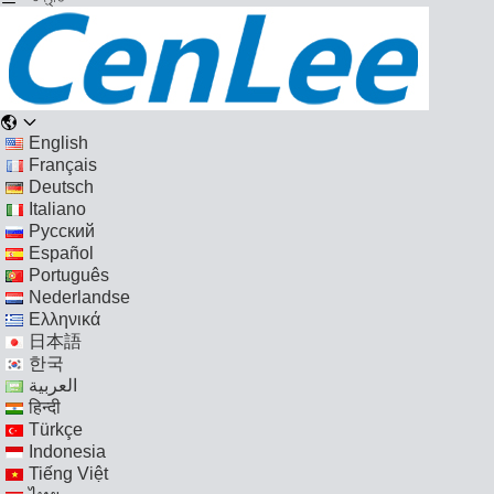
English
Français
Deutsch
Italiano
Русский
Español
Português
Nederlandse
Ελληνικά
日本語
한국
العربية
हिन्दी
Türkçe
Indonesia
Tiếng Việt