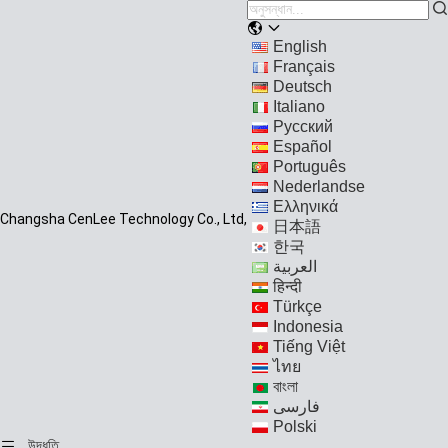
English
Français
Deutsch
Italiano
Русский
Español
Português
Nederlandse
Ελληνικά
Changsha CenLee Technology Co., Ltd,
日本語
한국
العربية
हिन्दी
Türkçe
Indonesia
Tiếng Việt
ไทย
বাংলা
فارسی
Polski
উদ্ধৃতি