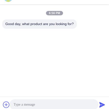
আমাদের সাথে যোগাযোগ
উদ্ধৃতি

6:56 PM
বাড়ি
সম্পর্কিত আমাদের
কোম্পানির প্রোফাইল
Good day, what product are you looking for?
কারখানা পরিদর্শন
গুণমান নিয়ন্ত্রণ
প্রায়শই জিজ্ঞাসিত প্রশ্ন
পণ্য
পিআরপি সেন্ট্রিফিউজ
মিনি বেঞ্চটপ সেন্ট্রিফিউজ
ক্লিনিকাল বেঞ্চটপ সেন্ট্রিফিউজ
রেফ্রিজারেটেড বেঞ্চটপ সেন্ট্রিফিউজ
ফিক্সড অ্যাঙ্গেল রটার সেন্ট্রিফিউজ
ব্লাড ব্যাংক রেফ্রিজারেটেড সেন্ট্রিফিউজ
মেঝে স্থায়ী কেন্দ্রীভূত
মাইক্রো হেম্যাটোক্রিট সেন্ট্রিফিউজ
পরীক্ষাগার সেন্ট্রিফিউজ মেশিন
মেডিকেল সেন্ট্রিফিউজ মেশিন
পলিপ্রোপিলিন সেন্ট্রিফিউজ টিউবস
জৈব গবেষণাগার সরঞ্জাম
GL21M 21000rpm আল্ট্রা হাই স্পিড ফ্লোর স্ট্যান্ডিং রেফ্রিজারেটেড সেন্ট্রিফুগ
ব্লাড ব্যাগ টিউব সিলার
10/10 অ্যাক্সেল/ডেসেল রেট সহ
পরীক্ষাগার বিশ্লেষণাত্মক ভারসাম্য
মেঝে স্থায়ী কেন্দ্রীভূত
2025-05-08
130 ভিউ
সমাধান
আমাদের সাথে যোগাযোগ