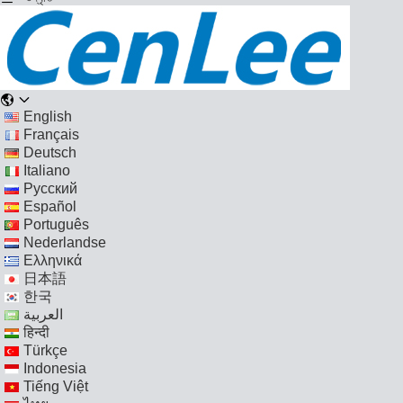
English
Français
Deutsch
Italiano
Русский
Español
Português
Nederlandse
Ελληνικά
日本語
한국
العربية
हिन्दी
Türkçe
Indonesia
Tiếng Việt