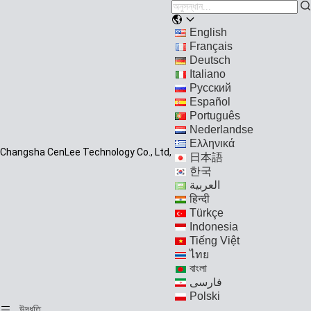
English
Français
Deutsch
Italiano
Русский
Español
Português
Nederlandse
Ελληνικά
Changsha CenLee Technology Co., Ltd,
日本語
한국
العربية
हिन्दी
Türkçe
Indonesia
Tiếng Việt
ไทย
বাংলা
فارسی
Polski
উদ্ধৃতি