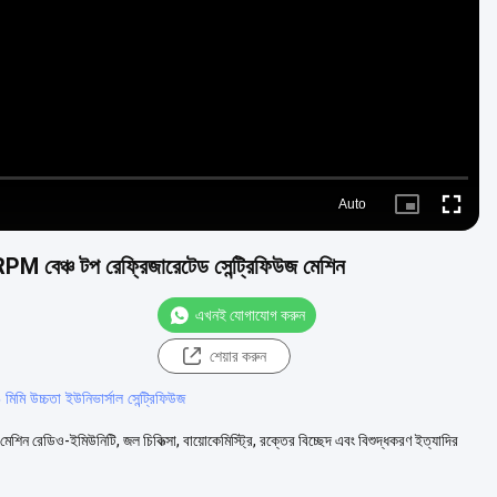
Video
Auto
Picture-
Fullscre
in-
Picture
 বেঞ্চ টপ রেফ্রিজারেটেড সেন্ট্রিফিউজ মেশিন
এখনই যোগাযোগ করুন
শেয়ার করুন
মিমি উচ্চতা ইউনিভার্সাল সেন্ট্রিফিউজ
েশিন রেডিও-ইমিউনিটি, জল চিকিত্সা, বায়োকেমিস্ট্রি, রক্তের বিচ্ছেদ এবং বিশুদ্ধকরণ ইত্যাদির