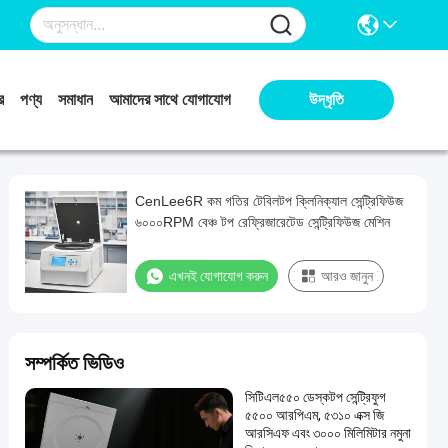
র
পণ্য
সমাধান
আমাদের সাথে যোগাযোগ
উদ্ধৃতি
CenLee6R কম গতির টেবিলটপ ক্লিনিক্যাল সেন্ট্রিফিউজ
৬০০০RPM বেঞ্চ টপ রেফ্রিজারেটেড সেন্ট্রিফিউজ মেশিন
এখনই যোগাযোগ করুন
আরও জানুন
সম্পর্কিত ভিডিও
সিটিএল৫৫০ ডেস্কটপ সেন্ট্রিফুগ
৫৫০০ আরপিএম, ৫৩১০ এক্স জি
আরসিএফ এবং ৩০০০ মিলিমিটার নমুনা