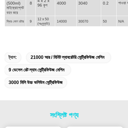
4 x 2 x
পাওয়া য
(500ml)
8
4000
3040
0.2
96 কূপ
মাইক্রোপ্লেট
বহন করে
12 x 50
স্থির কোণ রটার
9
14000
30070
50
N/A
(শঙ্কুকৃতি)
ট্যাগ:
21000 আর / মিনিট ল্যাবরেটরি সেন্ট্রিফিউজ মেশিন
9 ডেসেল রেট ল্যাব সেন্ট্রিফিউজ মেশিন
3000 মিলি উচ্চ ভলিউম সেন্ট্রিফিউজ
সংশ্লিষ্ট পণ্য