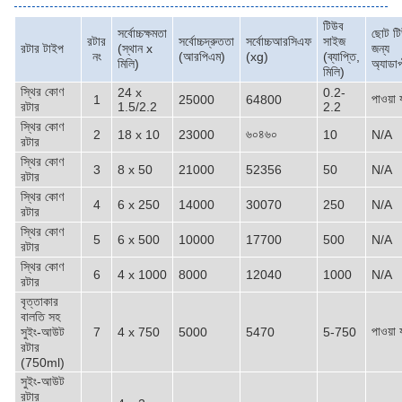
টিউব
সর্বোচ্চক্ষমতা
ছোট ট
রটার
সর্বোচ্চদ্রুততা
সর্বোচ্চআরসিএফ
সাইজ
রটার টাইপ
(স্থান x
জন্য
নং
(আরপিএম)
(xg)
(ব্যাপ্তি,
মিলি)
অ্যাডাপ
মিলি)
স্থির কোণ
24 x
0.2-
পাওয়া য
1
25000
64800
রটার
1.5/2.2
2.2
স্থির কোণ
৬০৪৬০
2
18 x 10
23000
10
N/A
রটার
স্থির কোণ
3
8 x 50
21000
52356
50
N/A
রটার
স্থির কোণ
4
6 x 250
14000
30070
250
N/A
রটার
স্থির কোণ
5
6 x 500
10000
17700
500
N/A
রটার
স্থির কোণ
6
4 x 1000
8000
12040
1000
N/A
রটার
বৃত্তাকার
বালতি সহ
পাওয়া য
সুইং-আউট
7
4 x 750
5000
5470
5-750
রটার
(750ml)
সুইং-আউট
রটার