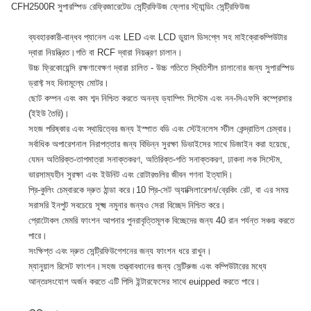
CFH2500R সুপারস্পিড রেফ্রিজারেটেড সেন্ট্রিফিউজ ফ্লোর স্ট্যান্ডিং সেন্ট্রিফিউজ
ব্যবহারকারী-বান্ধব প্যানেল এবং LED এবং LCD ডুয়াল ডিসপ্লে সহ মাইক্রোকম্পিউটার
দ্বারা নিয়ন্ত্রিত।গতি বা RCF দ্বারা নিয়ন্ত্রণ চালান।
উচ্চ ফ্রিকোয়েন্সি রক্ষণাবেক্ষণ দ্বারা চালিত - উচ্চ গতিতে স্থিতিশীল চালানোর জন্য সুপারস্পিড
ড্রাফ্ট সহ বিনামূল্যে মোটর।
ছোট কম্পন এবং কম শব্দ নিশ্চিত করতে অনন্য ড্যাম্পিং সিস্টেম এবং নন-সিএফসি কম্প্রেসার
(ইইউ তৈরি)।
সহজ পরিষ্কার এবং স্থায়িত্বের জন্য ইস্পাত বডি এবং স্টেইনলেস স্টীল কেন্দ্রাতিগ চেম্বার।
সর্বাধিক অপারেশনাল নিরাপত্তার জন্য বিভিন্ন সুরক্ষা ডিভাইসের সাথে ডিজাইন করা হয়েছে,
যেমন অতিরিক্ত-তাপমাত্রা সনাক্তকরণ, অতিরিক্ত-গতি সনাক্তকরণ, ঢাকনা লক সিস্টেম,
ভারসাম্যহীন সুরক্ষা এবং ইউনিট এবং রোটারগুলির জীবন গণনা ইত্যাদি।
প্রি-কুলিং চেম্বারকে দ্রুত ঠান্ডা করে।10 প্রি-সেট অ্যাক্সিলারেশন/ব্রেকিং রেট, বা এর সময়
সরাসরি ইনপুট সবচেয়ে সূক্ষ্ম নমুনার জন্যও সেরা বিচ্ছেদ নিশ্চিত করে।
প্রোটোকল মেমরি ফাংশন আপনার পুনরাবৃত্তিমূলক বিচ্ছেদের জন্য 40 রান পর্যন্ত সঞ্চয় করতে
পারে।
সংক্ষিপ্ত এবং দ্রুত সেন্ট্রিফিউগেশনের জন্য ফাংশন ধরে রাখুন।
ম্যানুয়াল রিসেট ফাংশন।সহজ তত্ত্বাবধানের জন্য সেন্টিরুজ এবং কম্পিউটারের মধ্যে
আন্তঃসংযোগ অর্জন করতে এটি পিসি ইন্টারফেসের সাথে euipped করতে পারে।