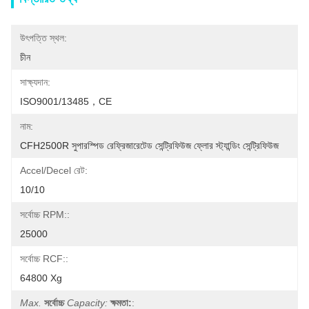
উৎপত্তি স্থল:
চীন
সাক্ষ্যদান:
ISO9001/13485，CE
নাম:
CFH2500R সুপারস্পিড রেফ্রিজারেটেড সেন্ট্রিফিউজ ফ্লোর স্ট্যান্ডিং সেন্ট্রিফিউজ
Accel/Decel রেট:
10/10
সর্বোচ্চ RPM::
25000
সর্বোচ্চ RCF::
64800 Xg
Max.
সর্বোচ্চ
Capacity:
ক্ষমতা:
: