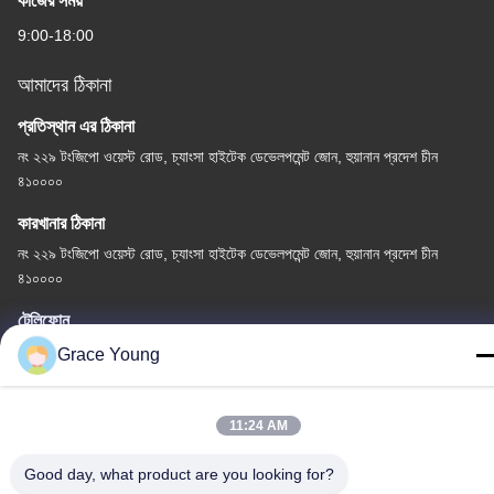
কাজের সময়
9:00-18:00
আমাদের ঠিকানা
প্রতিস্থান এর ঠিকানা
নং ২২৯ টংজিপো ওয়েস্ট রোড, চ্যাংসা হাইটেক ডেভেলপমেন্ট জোন, হুয়ানান প্রদেশ চীন
৪১০০০০
কারখানার ঠিকানা
নং ২২৯ টংজিপো ওয়েস্ট রোড, চ্যাংসা হাইটেক ডেভেলপমেন্ট জোন, হুয়ানান প্রদেশ চীন
৪১০০০০
টেলিফোন
0086-185-6947-4156
Grace Young
11:24 AM
Good day, what product are you looking for?
চীন ভালো গুণমান পিআরপি সেন্ট্রিফিউজ সরবরাহকারী। কপিরাইট © -2026 Changsha