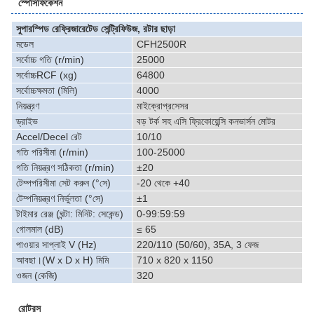
স্পেসিফিকেশন
সুপারস্পিড রেফ্রিজারেটেড সেন্ট্রিফিউজ, রটার ছাড়া
মডেল
CFH2500R
সর্বোচ্চ গতি (r/min)
25000
সর্বোচ্চRCF (xg)
64800
সর্বোচ্চক্ষমতা (মিলি)
4000
নিয়ন্ত্রণ
মাইক্রোপ্রসেসর
ড্রাইভ
বড় টর্ক সহ এসি ফ্রিকোয়েন্সি কনভার্সন মোটর
Accel/Decel রেট
10/10
গতি পরিসীমা (r/min)
100-25000
গতি নিয়ন্ত্রণ সঠিকতা (r/min)
±20
টেম্পপরিসীমা সেট করুন (°সে)
-20 থেকে +40
টেম্পনিয়ন্ত্রণ নির্ভুলতা (°সে)
±1
টাইমার রেঞ্জ (ঘন্টা: মিনিট: সেকেন্ড)
0-99:59:59
গোলমাল (dB)
≤ 65
পাওয়ার সাপ্লাই V (Hz)
220/110 (50/60), 35A, 3 ফেজ
আবছা।(W x D x H) মিমি
710 x 820 x 1150
ওজন (কেজি)
320
রোটরস