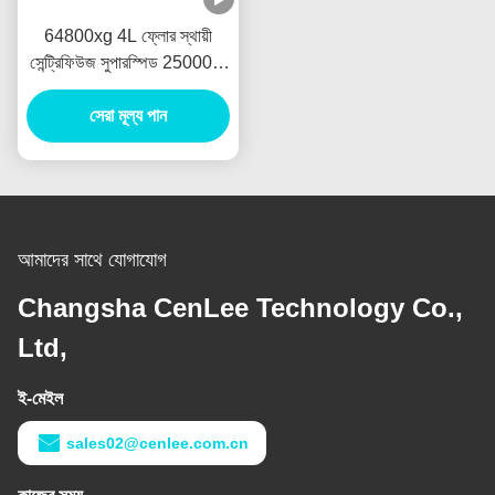
64800xg 4L ফ্লোর স্থায়ী
সেন্ট্রিফিউজ সুপারস্পিড 25000r /
ন্যূনতম ভারসাম্য সুরক্ষা
সেরা মূল্য পান
আমাদের সাথে যোগাযোগ
Changsha CenLee Technology Co.,
Ltd,
ই-মেইল
sales02@cenlee.com.cn