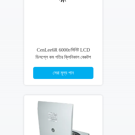
29200RCF ফিক্সড অ্যাঙ্গেল রটার
ক্লিনিকাল বেঞ্চটপ সেন্ট্রিফিউজ বৃহত ক্ষমতার
CenLee
সেরা মূল্য পান
ভিডিও