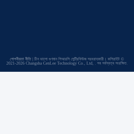
গোপনীয়তা নীতি
| চীন ভালো গুণমান পিআরপি সেন্ট্রিফিউজ সরবরাহকারী। কপিরাইট ©
2021-2026 Changsha CenLee Technology Co., Ltd, . সব সর্বস্বত্ব সংরক্ষিত.