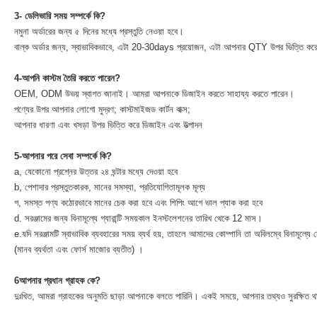
3- ডেলিভারি সময় সম্পর্কে কি?
নমুনা অর্ডারের জন্য ৫ দিনের মধ্যে প্রস্তুতি নেওয়া হবে।
বাল্ক অর্ডার জন্য, স্বাভাবিকভাবে, এটা 20-30days প্রয়োজন, এটা আপনার QTY উপর ভিত্তি কর
4-আপনি কাস্টম তৈরি করতে পারেন?
OEM, ODM উভয় স্বাগত জানাই। আমরা আপনাকে ডিজাইন করতে সাহায্য করতে পারেন।
পণ্যের উপর আপনার লোগো মুদ্রণ; কাস্টমাইজড কার্টন বাক্স;
আপনার ধারণা এবং খসড়া উপর ভিত্তি করে ডিজাইন এবং উত্পাদন
5-আপনার পরে সেবা সম্পর্কে কি?
a, যেকোনো প্রশ্নের উত্তর ২৪ ঘন্টার মধ্যে দেওয়া হবে
b, পেশাদার প্রস্তুতকারক, মানের সমস্যা, প্রতিযোগিতামূলক মূল্য
গ, সমস্ত পণ্য কঠোরভাবে মানের চেক করা হবে এবং শিপিং আগে ভাল প্যাক করা হবে
d. সরঞ্জামের জন্য বিনামূল্যে গ্যারান্টি সময়কাল ইনস্টলেশনের তারিখ থেকে 12 মাস।
e.যদি সরঞ্জামটি স্বাভাবিক ব্যবহারের সময় ব্যর্থ হয়, তাহলে আমাদের কোম্পানি তা অবিলম্বে বিনামূল্যে ম
(মানব ব্যর্থতা এবং ফোর্স মাজোর ব্যতীত) ।
6আপনার প্রধান গ্রাহক কে?
দুঃখিত, আমরা গ্রাহকের অনুমতি ছাড়া আপনাকে বলতে পারিনি। একই সময়ে, আপনার তথ্যও সুরক্ষিত 