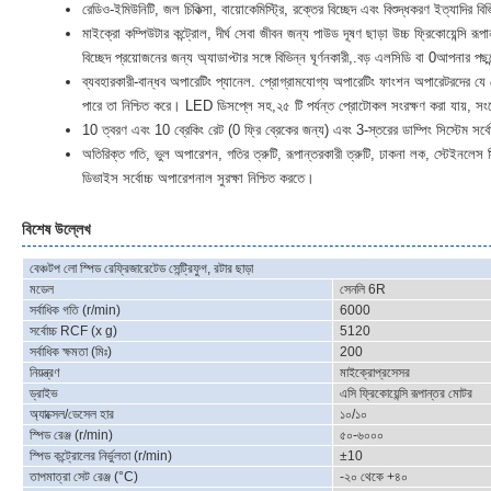
রেডিও-ইমিউনিটি, জল চিকিত্সা, বায়োকেমিস্ট্রি, রক্তের বিচ্ছেদ এবং বিশুদ্ধকরণ ইত্যাদির বি
মাইক্রো কম্পিউটার কন্ট্রোল, দীর্ঘ সেবা জীবন জন্য পাউড দূষণ ছাড়া উচ্চ ফ্রিকোয়েন্সি 
বিচ্ছেদ প্রয়োজনের জন্য অ্যাডাপ্টার সঙ্গে বিভিন্ন ঘূর্ণনকারী,.বড় এলসিডি বা 0আপনার
ব্যবহারকারী-বান্ধব অপারেটিং প্যানেল. প্রোগ্রামযোগ্য অপারেটিং ফাংশন অপারেটরদের য
পারে তা নিশ্চিত করে। LED ডিসপ্লে সহ,২৫ টি পর্যন্ত প্রোটোকল সংরক্ষণ করা যায়, সং
10 ত্বরণ এবং 10 ব্রেকিং রেট (0 ফ্রি ব্রেকের জন্য) এবং 3-স্তরের ডাম্পিং সিস্টেম সর্
অতিরিক্ত গতি, ভুল অপারেশন, গতির ত্রুটি, রূপান্তরকারী ত্রুটি, ঢাকনা লক, স্টেইনলেস স্ট
ডিভাইস সর্বোচ্চ অপারেশনাল সুরক্ষা নিশ্চিত করতে।
বিশেষ উল্লেখ
বেঞ্চটপ লো স্পিড রেফ্রিজারেটেড সেন্ট্রিফুগ, রটার ছাড়া
মডেল
সেনলি 6R
সর্বাধিক গতি (r/min)
6000
সর্বোচ্চ RCF (x g)
5120
সর্বাধিক ক্ষমতা (মিঃ)
200
নিয়ন্ত্রণ
মাইক্রোপ্রসেসর
ড্রাইভ
এসি ফ্রিকোয়েন্সি রূপান্তর মোটর
অ্যাক্সেল/ডেসেল হার
১০/১০
স্পিড রেঞ্জ (r/min)
৫০-৬০০০
স্পিড কন্ট্রোলের নির্ভুলতা (r/min)
±10
তাপমাত্রা সেট রেঞ্জ (°C)
-২০ থেকে +৪০