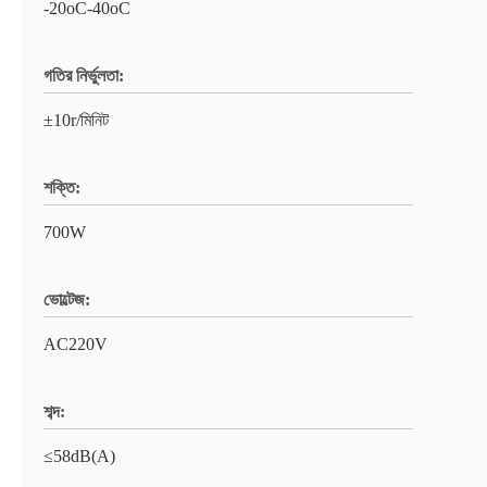
-20oC-40oC
গতির নির্ভুলতা:
±10r/মিনিট
শক্তি:
700W
ভোল্টেজ:
AC220V
শব্দ:
≤58dB(A)