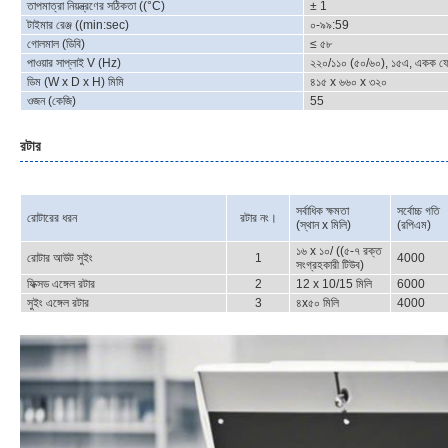
তাপমাত্রা নিয়ন্ত্রণের সঠিকতা ((°C)
± 1
টাইমার রেঞ্জ ((min:sec)
০-৯৯:59
গোলমাল (ডিবি)
≤ ৫৮
পাওয়ার সাপ্লাই V (Hz)
২২০/১১০ (৫০/৬০), ১৫এ, একক ফ
ডিম (W x D x H) মিমি
৪১৫ x ৬৬০ x ৩২০
ওজন (কেজি)
55
রটার
সর্বাধিক ক্ষমতা
সর্বোচ্চ গতি
রোটারের ধরন
রটার নং।
(স্থান x মিলি)
(রপিএম)
১৬ x ১০/ ((৫-৭ রক্ত
রোটার আউট সুইং
1
4000
সংগ্রহকারী টিউব)
ফিক্সড এঙ্গেল রটার
2
12 x 10/15 মিলি
6000
সুইং এঙ্গেল রটার
3
৪x৫০ মিলি
4000