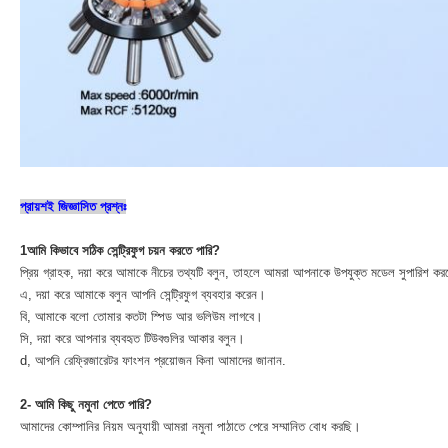
প্রায়শই জিজ্ঞাসিত প্রশ্নঃ
1আমি কিভাবে সঠিক সেন্ট্রিফুগ চয়ন করতে পারি?
প্রিয় গ্রাহক, দয়া করে আমাকে নীচের তথ্যটি বলুন, তাহলে আমরা আপনাকে উপযুক্ত মডেল সুপারিশ কর
এ, দয়া করে আমাকে বলুন আপনি সেন্ট্রিফুগ ব্যবহার করেন।
বি, আমাকে বলো তোমার কতটা স্পিড আর ভলিউম লাগবে।
সি, দয়া করে আপনার ব্যবহৃত টিউবগুলির আকার বলুন।
d, আপনি রেফ্রিজারেটর ফাংশন প্রয়োজন কিনা আমাদের জানান.
2- আমি কিছু নমুনা পেতে পারি?
আমাদের কোম্পানির নিয়ম অনুযায়ী আমরা নমুনা পাঠাতে পেরে সম্মানিত বোধ করছি।