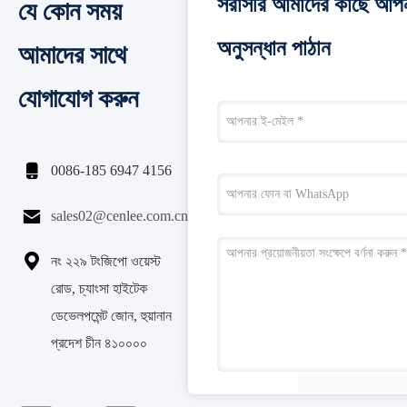
সরাসরি আমাদের কাছে আপ
যে কোন সময়
অনুসন্ধান পাঠান
আমাদের সাথে
যোগাযোগ করুন

0086-185 6947 4156

sales02@cenlee.com.cn

নং ২২৯ টংজিপো ওয়েস্ট
রোড, চ্যাংসা হাইটেক
ডেভেলপমেন্ট জোন, হুয়ানান
প্রদেশ চীন ৪১০০০০