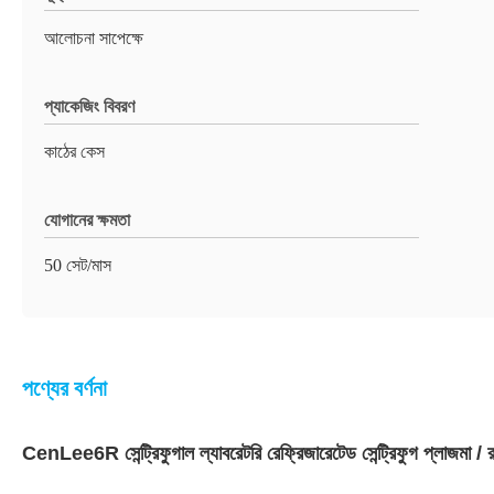
আলোচনা সাপেক্ষে
প্যাকেজিং বিবরণ
কাঠের কেস
যোগানের ক্ষমতা
50 সেট/মাস
পণ্যের বর্ণনা
CenLee6R সেন্ট্রিফুগাল ল্যাবরেটরি রেফ্রিজারেটেড সেন্ট্রিফুগ প্লাজমা / রক