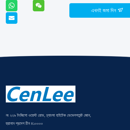
এখনই জমা দিন
নং ২২৯ টংজিপো ওয়েস্ট রোড, চ্যাংসা হাইটেক ডেভেলপমেন্ট জোন,
হুয়ানান প্রদেশ চীন ৪১০০০০